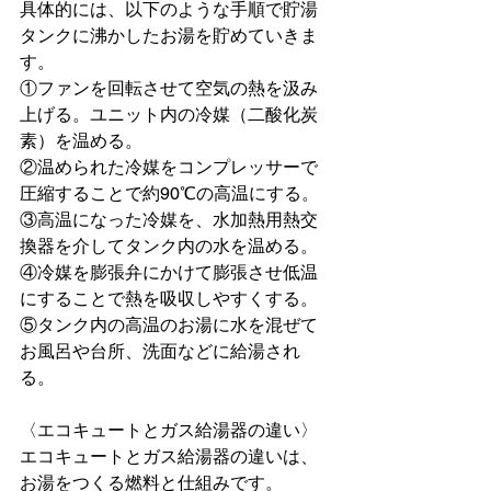
具体的には、以下のような手順で貯湯
タンクに沸かしたお湯を貯めていきま
す。
①ファンを回転させて空気の熱を汲み
上げる。ユニット内の冷媒（二酸化炭
素）を温める。
②温められた冷媒をコンプレッサーで
圧縮することで約90℃の高温にする。
③高温になった冷媒を、水加熱用熱交
換器を介してタンク内の水を温める。
④冷媒を膨張弁にかけて膨張させ低温
にすることで熱を吸収しやすくする。
⑤タンク内の高温のお湯に水を混ぜて
お風呂や台所、洗面などに給湯され
る。
〈エコキュートとガス給湯器の違い〉
エコキュートとガス給湯器の違いは、
お湯をつくる燃料と仕組みです。