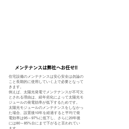
​エコキュート
​IHクッキングヒーター
​浄水器
​メンテナンスは弊社へお任せ!!
住宅設備のメンテナンスは安心安全は勿論の
こと長期的に使用していく上で必要となって
きます。
例えば、太陽光発電でメンテナンスが不可欠
とされる理由は、経年劣化によって太陽光モ
ジュールの発電効率が低下するためです。
太陽光モジュールのメンテナンスをしなかっ
た場合、設置後10年を経過すると平均で発
電効率は95～97%に低下し、さらに20年後
には80～85%台にまで下がると言われてい
ます。